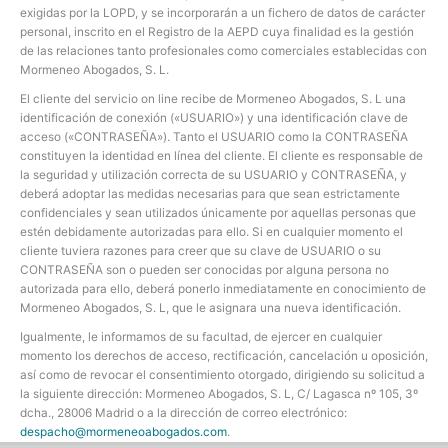
exigidas por la LOPD, y se incorporarán a un fichero de datos de carácter
personal, inscrito en el Registro de la AEPD cuya finalidad es la gestión
de las relaciones tanto profesionales como comerciales establecidas con
Mormeneo Abogados, S. L.
El cliente del servicio on line recibe de Mormeneo Abogados, S. L una
identificación de conexión («USUARIO») y una identificación clave de
acceso («CONTRASEÑA»). Tanto el USUARIO como la CONTRASEÑA
constituyen la identidad en línea del cliente. El cliente es responsable de
la seguridad y utilización correcta de su USUARIO y CONTRASEÑA, y
deberá adoptar las medidas necesarias para que sean estrictamente
confidenciales y sean utilizados únicamente por aquellas personas que
estén debidamente autorizadas para ello. Si en cualquier momento el
cliente tuviera razones para creer que su clave de USUARIO o su
CONTRASEÑA son o pueden ser conocidas por alguna persona no
autorizada para ello, deberá ponerlo inmediatamente en conocimiento de
Mormeneo Abogados, S. L, que le asignara una nueva identificación.
Igualmente, le informamos de su facultad, de ejercer en cualquier
momento los derechos de acceso, rectificación, cancelación u oposición,
así como de revocar el consentimiento otorgado, dirigiendo su solicitud a
la siguiente dirección: Mormeneo Abogados, S. L, C/ Lagasca nº 105, 3º
dcha., 28006 Madrid o a la dirección de correo electrónico:
despacho@mormeneoabogados.com
.