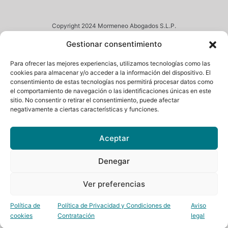
Copyright 2024 Mormeneo Abogados S.L.P.
Desarrollado por
Custos Messium SLNE
Gestionar consentimiento
Inicio
Para ofrecer las mejores experiencias, utilizamos tecnologías como las
Contacto
cookies para almacenar y/o acceder a la información del dispositivo. El
Aviso legal
consentimiento de estas tecnologías nos permitirá procesar datos como
Español
▼
el comportamiento de navegación o las identificaciones únicas en este
sitio. No consentir o retirar el consentimiento, puede afectar
LinkedIn
negativamente a ciertas características y funciones.
Aceptar
Denegar
Ver preferencias
Política de
Política de Privacidad y Condiciones de
Aviso
cookies
Contratación
legal